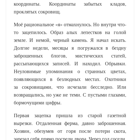
координаты. Координаты забытых кладов,
проклятых сокровищ.
Моё рациональное «я» отмахнулось. Но внутри что-
то зацепилось. Образ алых лепестков на голой
земле. И немой, черный камень. Я начал искать.
Долгие недели, месяцы я погружался в бездну
заброшенных блогов, мистических статей,
рассыпающихся записей. И находил. Обрывки.
Неуловимые упоминания о странных цветах,
появляющихся в безлюдных местах. Охотники
за сокровищами, что исчезали бесследно. Или
возвращались, но уже не теми. С пустыми глазами,
бормочущими цифры.
Первая зацепка пришла из старой газетной
вырезки. Отдаленная ферма, давно заброшенная.
Хозяин, обезумев от горя после потери скота,
зарезал себя прямо посреди двора. Через год соседи,