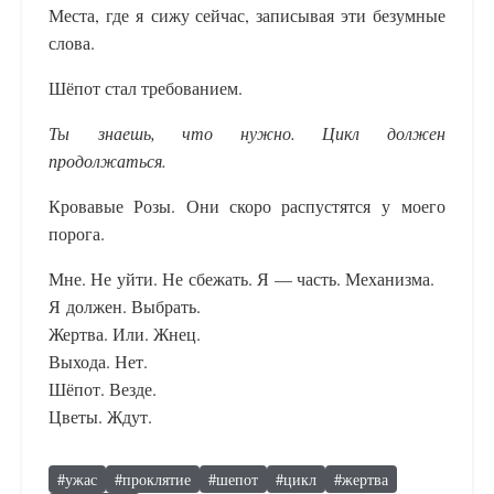
Места, где я сижу сейчас, записывая эти безумные
слова.
Шёпот стал требованием.
Ты знаешь, что нужно. Цикл должен
продолжаться.
Кровавые Розы. Они скоро распустятся у моего
порога.
Мне. Не уйти. Не сбежать. Я — часть. Механизма.
Я должен. Выбрать.
Жертва. Или. Жнец.
Выхода. Нет.
Шёпот. Везде.
Цветы. Ждут.
#
ужас
#
проклятие
#
шепот
#
цикл
#
жертва