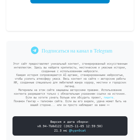
Подписаться на канал в Telegram
Этот сайт предоставляет уникальный контент, сгенерированный искусственным
интеллектом. Здесь вы найдете крипипасты, мистические и ужасные истории,
созданные с использованием нейросети.
Каждая история сопровождается AI-артами, сгенерированными нейросетью,
чтобы усилить атмосферу ужаса. Весь контент на сайте — авторские работы
ИИ, созданные специально для любителей жанра хоррор, мистики и городских
легенд.
Материалы на этом сайте защищены авторскими правами. Использование
контента разрешается только с обязательным указанием ссылки на источник.
Если вы хотите узнать больше или обсудить проект,
пишите
.
Покемон Генгар — талисман сайта. Если вы его видели, удача может быть на
вашей стороне... или он просто наблюдает за вами 👀
Версия и дата сборки:
v
0.94-7b8d122
(
2025-11-05 12:59:50
)
21.3
мс
@hypn0cat