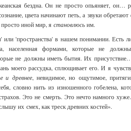
кеанская бездна. Он не просто опьяняет, он… р
сознание, цвета начинают петь, а звуки обретаю
е просто иной мир, я
становлюсь
им.
и' или 'пространства' в нашем понимании. Есть л
та, населенная формами, которые не должн
торые не должны иметь бытия. Их присутствие…
кань моего рассудка, сплющивает его. И я чувст
е и древнее
, невидимое, но ощутимое, притяги
ебя, словно нить из изношенного гобелена, ко
страхов. Это не смерть. Это нечто намного хуже
слышу их смех, как треск древних костей».