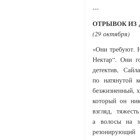
---
ОТРЫВОК ИЗ 
(29 октября)
«Они требуют. 
Нектар“. Они г
детектив, Сайл
по натянутой к
безжизненный, 
который он ник
взгляд, тяжест
а волосы на з
резонирующий 