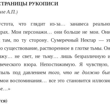
СТРАНИЦЫ РУКОПИСИ
ле А.П.)
стота, что глядит из-за… занавеса реально
прах. Мои персонажи… они больше не мои. Он
 там, по ту сторону. Сумеречный Нектар — эт
мо существование, растворенное в глотке тьмы. Он
жу… не свет, не тьму… лишь безразличную и
веческого взора. Непостижимую. Я чувствую
 пыль под давлением
того, что не должно быт
, мои воспоминания… все это становится иллюзи
ве…»
ся)