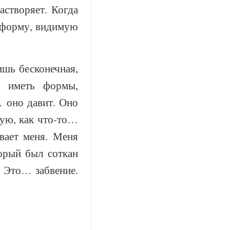
астворяет. Когда
т форму, видимую
ишь бесконечная,
ы иметь формы,
 оно давит. Оно
вую, как что-то…
вает меня. Меня
торый был соткан
. Это… забвение.