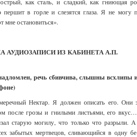
стрый, как сталь, и сладкий, как гниющая р
о першит в горле и слезятся глаза. Я не могу п
 мне остановиться».
 АУДИОЗАПИСИ ИЗ КАБИНЕТА А.П.
надломлен, речь сбивчива, слышны всхлипы 
фоне)
речный Нектар. Я должен описать его. Они з
ом после грозы и гнилыми листьями, его вкус… 
изал старую могилу, что только что разрыли. А
сех забытых мертвецов, сливающийся в одну бе