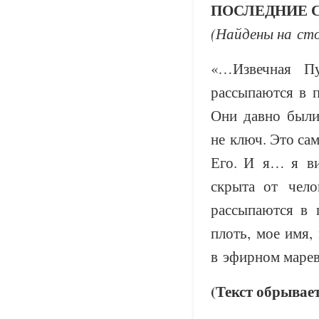
ПОСЛЕДНИЕ 
(Найдены на сто
«…Извечная Пу
рассыпаются в 
Они давно были
не ключ. Это са
Его. И я… я ви
скрыта от чело
рассыпаются в
плоть, мое имя
в эфирном маре
(Текст обрывает