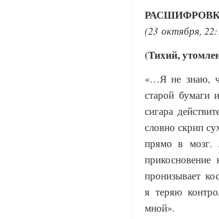
РАСШИФРОВКА
(23 октября, 22:
(Тихий, утомле
«…Я не знаю, ч
старой бумаги 
сигара действит
словно скрип су
прямо в мозг. 
прикосновение
пронизывает ко
я теряю контро
мной».