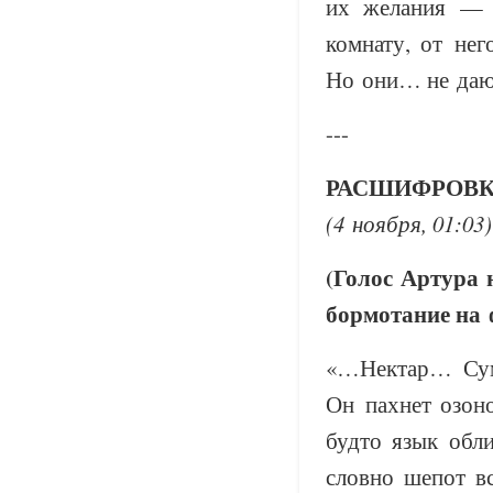
их желания — о
комнату, от нег
Но они… не дают
---
РАСШИФРОВКА
(4 ноября, 01:03)
(Голос Артура 
бормотание на 
«…Нектар… Суме
Он пахнет озон
будто язык обл
словно шепот в