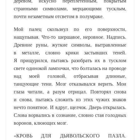
деревом, искусно переплетенным, покрытым
странными символами, мерцающими тусклым,
почти незаметным отсветом в полумраке.
Мой палец скользнул по его поверхности,
нащупывая. Что-то шершавое, неровное. Надпись.
Древние руны, жуткие символы, вытравленные
в металле, словно крики застывших теней.
Я прищурился, пытаясь разобрать их в тусклом
свете одинокой лампочки, что болталась на проводе
над моей головой, отбрасывая длинные,
танцующие тени. Мозг отказывался верить. Мои
глаза читали, а разум отрицал. Повторял снова
и снова, пытаясь сложить из этих чужих знаков
нечто понятное. И вдруг, щелчок. Дверь открылась.
Слова ворвались в сознание, словно стая голодных
воронов, клюющих мозг.
«КРОВЬ ДЛЯ ДЬЯВОЛЬСКОГО ПАЗЛА.