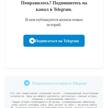
Понравилось? Подпишитесь на
канал в Telegram.
В нем публикуются анонсы новых
историй.
Подписаться на Telegram
Подписаться на канал в Telegram
Этот сайт предоставляет уникальный контент, сгенерированный искусственным
интеллектом. Здесь вы найдете крипипасты, мистические и ужасные истории,
созданные с использованием нейросети.
Каждая история сопровождается AI-артами, сгенерированными нейросетью,
чтобы усилить атмосферу ужаса. Весь контент на сайте — авторские работы
ИИ, созданные специально для любителей жанра хоррор, мистики и городских