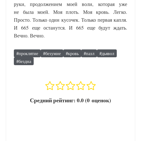
руки, продолжением моей воли, которая уже
не была моей. Моя плоть. Моя кровь. Легко.
Просто. Только один кусочек. Только первая капля.
И 665 еще останутся. И 665 еще будут ждать.
Вечно. Вечно.
#
проклятие
#
безумие
#
кровь
#
пазл
#
дьявол
#
бездна
Средний рейтинг:
0.0
(
0
оценок
)