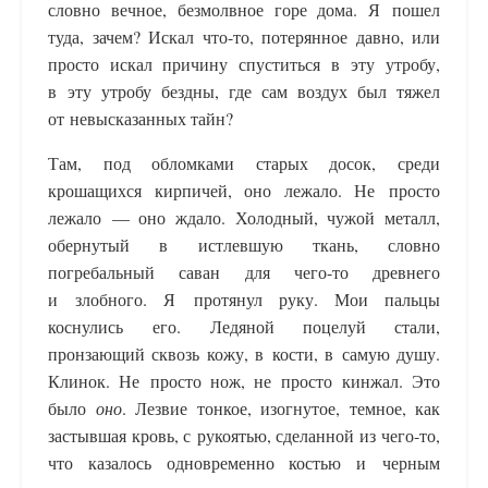
словно вечное, безмолвное горе дома. Я пошел
туда, зачем? Искал что-то, потерянное давно, или
просто искал причину спуститься в эту утробу,
в эту утробу бездны, где сам воздух был тяжел
от невысказанных тайн?
Там, под обломками старых досок, среди
крошащихся кирпичей, оно лежало. Не просто
лежало — оно ждало. Холодный, чужой металл,
обернутый в истлевшую ткань, словно
погребальный саван для чего-то древнего
и злобного. Я протянул руку. Мои пальцы
коснулись его. Ледяной поцелуй стали,
пронзающий сквозь кожу, в кости, в самую душу.
Клинок. Не просто нож, не просто кинжал. Это
было
оно
. Лезвие тонкое, изогнутое, темное, как
застывшая кровь, с рукоятью, сделанной из чего-то,
что казалось одновременно костью и черным