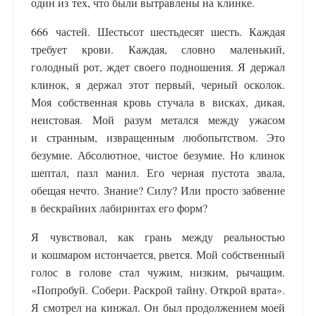
один из тех, что были вытравлены на клинке.
666 частей. Шестьсот шестьдесят шесть. Каждая
требует крови. Каждая, словно маленький,
голодный рот, ждет своего подношения. Я держал
клинок, я держал этот первый, черный осколок.
Моя собственная кровь стучала в висках, дикая,
неистовая. Мой разум метался между ужасом
и странным, извращенным любопытством. Это
безумие. Абсолютное, чистое безумие. Но клинок
шептал, пазл манил. Его черная пустота звала,
обещая нечто. Знание? Силу? Или просто забвение
в бескрайних лабиринтах его форм?
Я чувствовал, как грань между реальностью
и кошмаром истончается, рвется. Мой собственный
голос в голове стал чужим, низким, рычащим.
«Попробуй. Собери. Раскрой тайну. Открой врата».
Я смотрел на кинжал. Он был продолжением моей